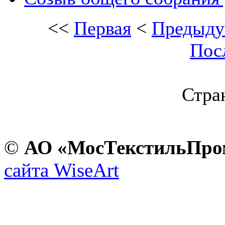
<<
Первая
<
Предыду
Пос
Стран
©
АО «МосТекстильПро
сайта WiseArt