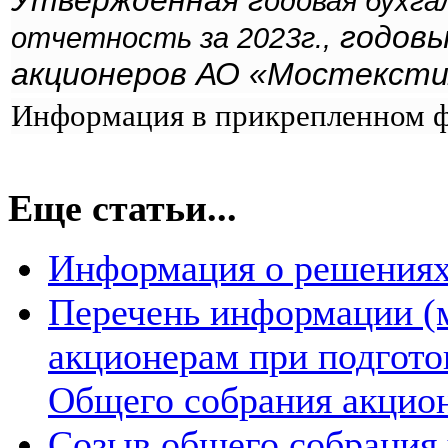
Утвержденная г
одовая бухга
годовы
отчетность за 2023г.,
акционеров АО «Мостекстил
Информация в прикрепленном ф
Еще статьи...
Информация о решениях
Перечень информации (м
акционерам при подгото
Общего собрания акцио
Созыв общего собрания 